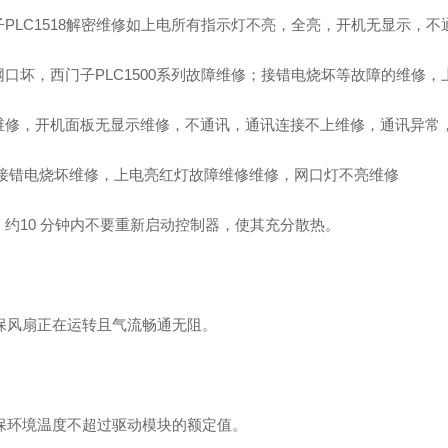
子PLC1518解密维修如上电所有指示灯不亮，全亮，开机无显示，
网口坏，西门子PLC1500系列故障维修；接错电烧坏等故障的维修
维修，开机面板无显示维修，不通讯，通讯连接不上维修，通讯异常，
0V接错电烧坏维修，上电亮红灯故障维修维修，网口灯不亮维修
！约10 分钟内不要重新启动控制器，使其充分散热。
 确保风扇正在运转且气流畅通无阻。
 确保环境温度不超过驱动模块的额定值。