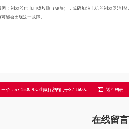
原因：制动器供电电缆故障（短路），或附加轴电机的制动器消耗
也可能会出现这一故障。
上一个：
S7-1500PLC维修解密西门子S7-1500PLC上电面板黑屏不显示维修
返回列表
在线留言