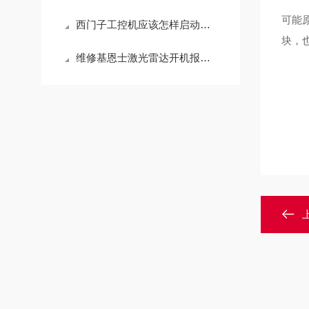
可能
西门子工控机应该怎样启动呢，不会的赶紧看这儿
块，
维修基恩士激光雷达开机报错无法启动（常年修此故障）