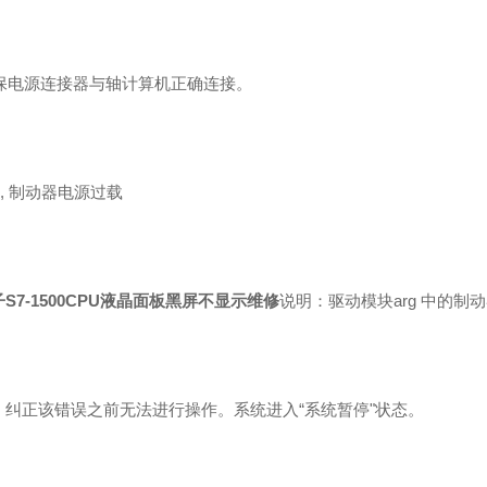
 确保电源连接器与轴计算机正确连接。
04, 制动器电源过载
S7-1500CPU液晶面板黑屏不显示维修
说明：驱动模块arg 中的
：纠正该错误之前无法进行操作。系统进入“系统暂停"状态。