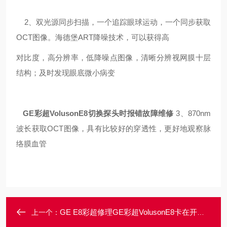
2、双光源同步扫描，一个追踪眼球运动，一个同步获取
OCT图像。海德堡ART降噪技术，可以获得高
对比度，高分辨率，低降噪点图像，清晰分辨视网膜十层
结构；
及时发现眼底微小病变
GE彩超VolusonE8切换探头时报错故障维修
3、870nm
波长获取OCT图像，具有比较好的穿透性，更好地观察脉
络膜血管
GE E8彩超修理GE彩超VolusonE8卡在开机画面死机不动维修
上一个：