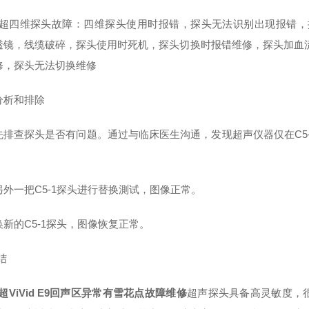
彩超四维探头故障：四维探头使用时报错，探头无法识别出现报错，
透镜，线缆破碎，探头使用时死机，探头切换时报错维修，探头加血
修，探头无法切换维修
分析和排除
先排查探头是否有问题。通过与临床医生沟通，发现超声仪器仅在C5
。
另外一把C5-1探头进行替换測试，图像正常。
换新的C5-1探头，图像恢复正常。
结
超ViVid E9回声区异常有雪花点故障维修
超声探头具备高灵敏度，