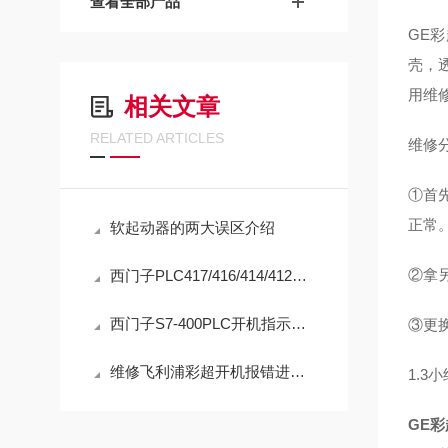
查看全部产品
GE
壳，
用维
相关文章
RELATED ARTICLES
维修
①首
正常
软起动器的两大误区介绍
②拿
西门子PLC417/416/414/412开机指示灯全亮全闪维修方法
西门子S7-400PLC开机指示灯全部闪烁启动不了（包修好）
③更
维修飞利浦彩超开机报错进不去系统（包修好故障）
1.3小
GE彩