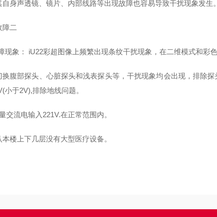
其自身声透镜、镜片、内部线路等出现故障也容易导致干扰现象发生
故障二
故障现象： iU22彩超图像上频繁出现条纹干扰现象，在二维模式和彩色
切换腹部探头、心脏探头和浅表探头等，干扰现象均会出现，排除探
1V(小于2V),排除地线问题。
量交流电输入221V.在正常范围内。
认本楼上下几层没有大型医疗设备。