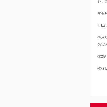
外，
实例
2.1
任意
为1.
③3测
④确