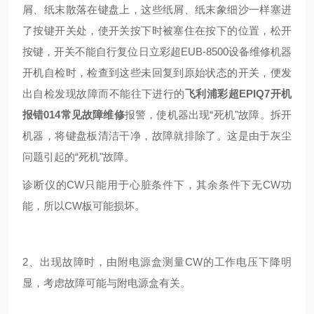
屑、纸末散落在键盘上，这些纸屑、纸末象细沙一样塞进
了按键开关处，使开关按下时被塞住在按下的位置，松开
按键，开关不能自行复位日立彩超EUB-8500设备维修机器
开机自检时，检查到这些未回复到原始状态的开关，便发
出自检发现故障而不能往下进行的
飞利浦彩超EPIQ7开机
报错014常见故障维修
报警，使机器出现“死机"故障。拆开
机器，将键盘板清洁干净，故障就排除了。这是由于灰尘
问题引起的“死机"故障。
诊断仪的CW只能用于心脏条件下，其余条件下无CW功
能，所以CW板可能损坏。
2、出现故障时，由附电源盒测量CW的工作电压下降明
显，考虑故障可能与附电源盒有关。