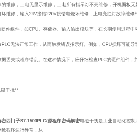
障的维修，上电无显示维修，上电所有指示灯不亮维修，开机面板无
口坏维修，输入24V接错220V接错电烧坏维修，上电亮红灯故障维
C的硬件组件，如CPU、存储器、输入输出模块等，在长期使用过程
致PLC无法正常工作，从而触发错误指示灯。例如，CPU损坏可能
数据丢失或程序错乱。在这种情况下，应仔细检查PLC的硬件组件，
*电磁干扰**
密西门子S7-1500PLC/源程序密码解密
电磁干扰是工业自动化控制
导致程序运行异常，从