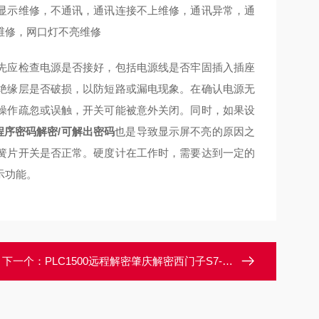
显示维修，不通讯，通讯连接不上维修，通讯异常，通
修维修，网口灯不亮维修
先应检查电源是否接好，包括电源线是否牢固插入插座
绝缘层是否破损，以防短路或漏电现象。在确认电源无
操作疏忽或误触，开关可能被意外关闭。同时，如果设
LC程序密码解密/可解出密码
也是导致显示屏不亮的原因之
簧片开关是否正常。硬度计在工作时，需要达到一定的
示功能。
下一个：
PLC1500远程解密肇庆解密西门子S7-1500PLC程序上载密码解密