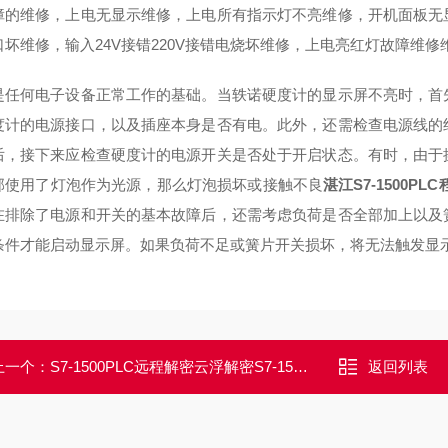
障的维修，上电无显示维修，上电所有指示灯不亮维修，开机面板无
口坏维修，输入24V接错220V接错电烧坏维修，上电亮红灯故障维
是任何电子设备正常工作的基础。当轶诺硬度计的显示屏不亮时，首
度计的电源接口，以及插座本身是否有电。此外，还需检查电源线的
后，接下来应检查硬度计的电源开关是否处于开启状态。有时，由于
部使用了灯泡作为光源，那么灯泡损坏或接触不良
湛江S7-1500P
在排除了电源和开关的基本故障后，还需考虑负荷是否全部加上以及
条件才能启动显示屏。如果负荷不足或簧片开关损坏，将无法触发显
上一个：
S7-1500PLC远程解密云浮解密S7-1500PLC程序禁止上载密码破解
返回列表