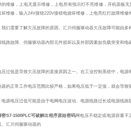
障的维修，上电无显示维修，上电所有指示灯不亮维修，开机面板无
口坏维修，输入24V接错220V接错电烧坏维修，上电亮红灯故障维
，我们需要了解欠压故障的原因。汇川伺服驱动器欠压故障可能由多
源线路故障、伺服驱动器内部元件损坏以及外部因素如负载突变和电
电压过低是导致欠压故障的直接原因之一。在工业控制系统中，电源
动器的正常工作电压范围比较严格，如果电压低于一定值，就会导致
。电源电压过低可能是由于电网电压波动、电源线路过长或电源线路
密S7-1500PLC可破解出程序原始密码
网电压不稳定或电源容量不
素。汇川伺服驱动器的