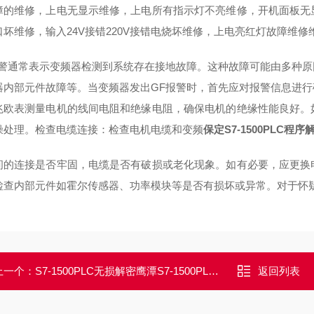
障的维修，上电无显示维修，上电所有指示灯不亮维修，开机面板无
口坏维修，输入24V接错220V接错电烧坏维修，上电亮红灯故障维
报警通常表示变频器检测到系统存在接地故障。这种故障可能由多种
器内部元件故障等。当变频器发出GF报警时，首先应对报警信息进
兆欧表测量电机的线间电阻和绝缘电阻，确保电机的绝缘性能良好。
燥处理。检查电缆连接：检查电机电缆和变频
保定S7-1500PLC程
间的连接是否牢固，电缆是否有破损或老化现象。如有必要，应更换
检查内部元件如霍尔传感器、功率模块等是否有损坏或异常。对于怀
上一个：
S7-1500PLC无损解密鹰潭S7-1500PLC程序密码解密/可解出原密码
返回列表