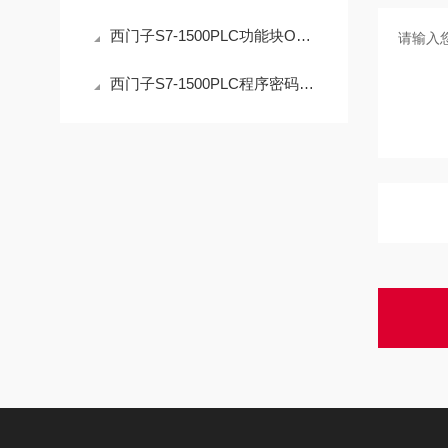
西门子S7-1500PLC功能块OB解密操作的安全指南
西门子S7-1500PLC程序密码解密：技术边界与合法路径的深度解析