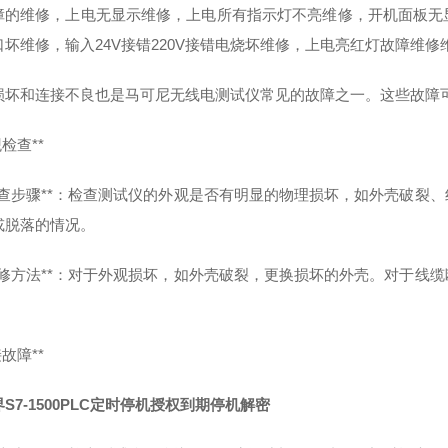
障的维修，上电无显示维修，上电所有指示灯不亮维修，开机面板无
口坏维修，输入24V接错220V接错电烧坏维修，上电亮红灯故障维
损坏和连接不良也是马可尼无线电测试仪常见的故障之一。这些故障
观检查**
**检查步骤**：检查测试仪的外观是否有明显的物理损坏，如外壳破
或脱落的情况。
**维修方法**：对于外观损坏，如外壳破裂，更换损坏的外壳。对于
接故障**
S7-1500PLC定时停机授权到期停机解密