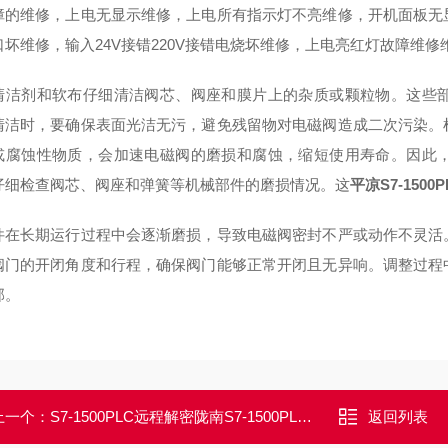
障的维修，上电无显示维修，上电所有指示灯不亮维修，开机面板无
口坏维修，输入24V接错220V接错电烧坏维修，上电亮红灯故障维
清洁剂和软布仔细清洁阀芯、阀座和膜片上的杂质或颗粒物。这些
清洁时，要确保表面光洁无污，避免残留物对电磁阀造成二次污染。
或腐蚀性物质，会加速电磁阀的磨损和腐蚀，缩短使用寿命。因此
仔细检查阀芯、阀座和弹簧等机械部件的磨损情况。这
平凉S7-150
件在长期运行过程中会逐渐磨损，导致电磁阀密封不严或动作不灵活
阀门的开闭角度和行程，确保阀门能够正常开闭且无异响。调整过程
部。
上一个：
S7-1500PLC远程解密陇南S7-1500PLC设备定时停机时间到期解密
返回列表