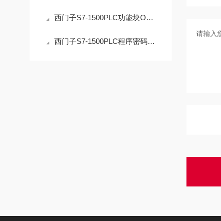
西门子S7-1500PLC功能块OB解密操作的安全指南
西门子S7-1500PLC程序密码解密：技术边界与合法路径的深度解析