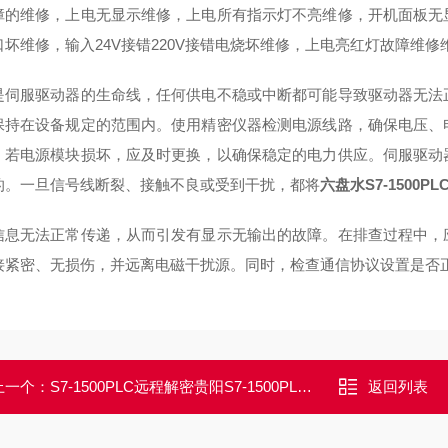
障的维修，上电无显示维修，上电所有指示灯不亮维修，开机面板无
口坏维修，输入24V接错220V接错电烧坏维修，上电亮红灯故障维
是伺服驱动器的生命线，任何供电不稳或中断都可能导致驱动器无法
保持在设备规定的范围内。使用精密仪器检测电源线路，确保电压、
。若电源模块损坏，应及时更换，以确保稳定的电力供应。伺服驱动
的。一旦信号线断裂、接触不良或受到干扰，都将
六盘水S7-1500
信息无法正常传递，从而引发有显示无输出的故障。在排查过程中，
接紧密、无损伤，并远离电磁干扰源。同时，检查通信协议设置是否
上一个：
S7-1500PLC远程解密贵阳S7-1500PLC源程序密码破解/当天完成
返回列表