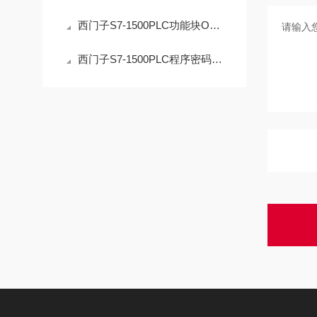
西门子S7-1500PLC功能块OB解密操作的安全指南
西门子S7-1500PLC程序密码解密：技术边界与合法路径的深度解析