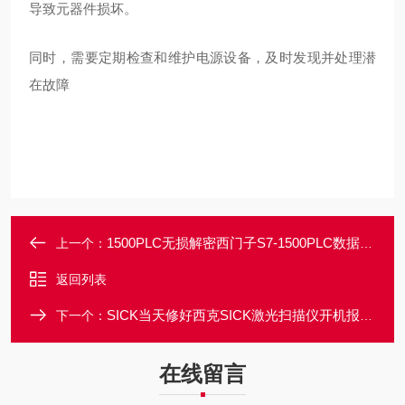
导致元器件损坏。
同时，需要定期检查和维护电源设备，及时发现并处理潜
在故障
1500PLC无损解密西门子S7-1500PLC数据块FC密码忘记解密
上一个：
返回列表
SICK当天修好西克SICK激光扫描仪开机报警E1常见故障维修
下一个：
在线留言