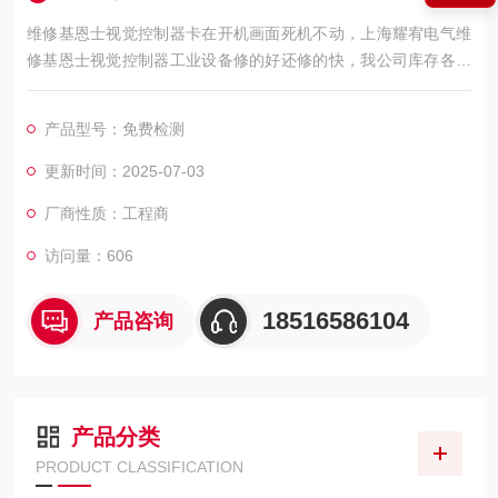
维修基恩士视觉控制器卡在开机画面死机不动，上海耀宥电气维
修基恩士视觉控制器工业设备修的好还修的快，我公司库存各系
列基恩士配件及维修所需配件，模块，电容，芯片等核心配件都
是原厂，修好不易坏，很多修好用到报废都有。如果需要维修可
产品型号：免费检测
以发给我公司处理，另外公司基恩士模拟测试平台等在线测速仪
都齐全，在加上基恩士维修团队，可以确保基恩士视觉控制器维
更新时间：2025-07-03
修成功率，公司以合理的价格、良好的信誉，已得到同行及基恩
厂商性质：工程商
士用户的
访问量：606
18516586104
产品咨询
产品分类
PRODUCT CLASSIFICATION