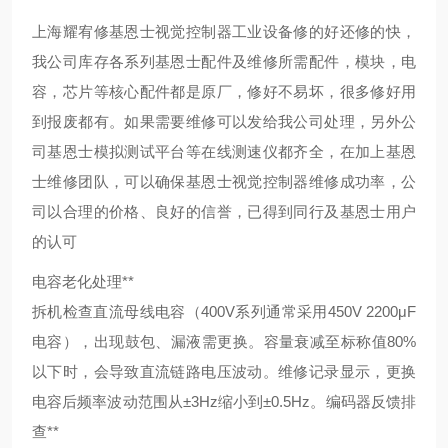
上海耀宥修基恩士视觉控制器工业设备修的好还修的快，
我公司库存各系列基恩士配件及维修所需配件，模块，电
容，芯片等核心配件都是原厂，修好不易坏，很多修好用
到报废都有。如果需要维修可以发给我公司处理，另外公
司基恩士模拟测试平台等在线测速仪都齐全，在加上基恩
士维修团队，可以确保基恩士视觉控制器维修成功率，公
司以合理的价格、良好的信誉，已得到同行及基恩士用户
的认可
电容老化处理**
拆机检查直流母线电容（400V系列通常采用450V 2200μF
电容），出现鼓包、漏液需更换。容量衰减至标称值80%
以下时，会导致直流链路电压波动。维修记录显示，更换
电容后频率波动范围从±3Hz缩小到±0.5Hz。
编码器反馈排
查**