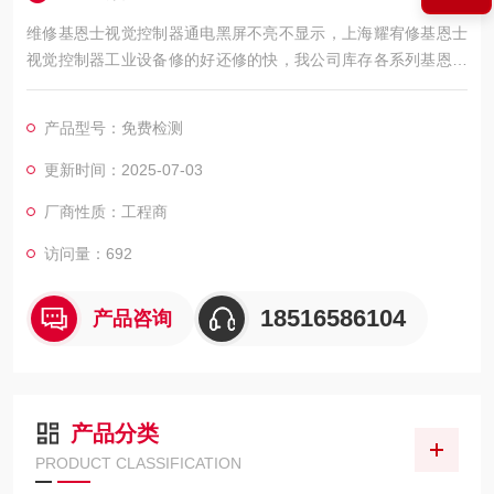
维修基恩士视觉控制器通电黑屏不亮不显示，上海耀宥修基恩士
视觉控制器工业设备修的好还修的快，我公司库存各系列基恩士
配件及维修所需配件，模块，电容，芯片等核心配件都是原厂，
修好不易坏，很多修好用到报废都有。如果需要维修可以发给我
产品型号：免费检测
公司处理，另外公司基恩士模拟测试平台等在线测速仪都齐全，
在加上基恩士维修团队，可以确保基恩士视觉控制器维修成功
更新时间：2025-07-03
率，公司以合理的价格、良好的信誉，已得到同行及基恩士用户
厂商性质：工程商
的认可
访问量：692
18516586104
产品咨询
产品分类
PRODUCT CLASSIFICATION