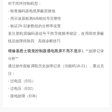
对于闭环控制机型：
- 检查编码器电缆屏蔽层接地
- 用示波器检测A/B相信号完整性
- 验证29-32参数组的分辨率设置
某注塑机因编码器信号干扰导致频率锁定，改用双绞屏蔽
线后故障排除
四、高级诊断技巧
维修基恩士视觉控制器通电黑屏不亮不显示
1. **故障记录
分析**
通过操作面板调取历史故障记录（功能码16-21），重点关
注：
- 过电流（E01）
- 过电压（E02）
- 接地故障（E06）