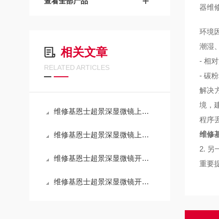
查看全部产品
器维
环境
潮湿
相关文章
- 相
RELATED ARTICLES
- 碳
解决
境，
维修基恩士超景深显微镜上电开不了机没反应（芯片级修理）
程序
维修
维修基恩士超景深显微镜上电启动没反应（芯片级修理）
2.
维修基恩士超景深显微镜开机显示屏黑屏不亮（当天修好故障）
重要
维修基恩士超景深显微镜开机屏幕黑屏不显示（免费检测）