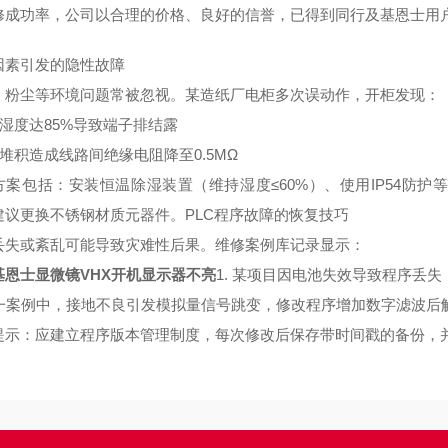
修成功率，公司以合理的价格、良好的信誉，已得到同行及基恩士用
因素引发的隐性故障
、粉尘等环境问题常被忽视。某造纸厂电柜多次误动作，开柜发现：
对湿度达85%导致端子排结露
粉堆积造成线路间绝缘电阻降至0.5MΩ
方案包括：安装恒温除湿装置（维持湿度≤60%）、使用IP54防
建议更换不锈钢材质元器件。
PLC程序故障的恢复技巧
丢失或紊乱可能导致灾难性后果。维修案例库记录显示：
基恩士显微镜VHX开机显示器不亮
1. 某项目因电池失效导致程序丢失
 另一案例中，接地不良引发模拟量信号跳变，修改程序增加数字滤波后
提示：应建立程序版本管理制度，每次修改后保存带时间戳的备份，并定