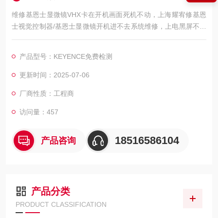
维修基恩士显微镜VHX卡在开机画面死机不动，上海耀宥修基恩
士视觉控制器/基恩士显微镜开机进不去系统维修，上电黑屏不亮
维修故障工业设备修的好还修的快，我公司库存各系列基恩士配
件及维修所需配件，模块，电容，芯片等核心配件都是原厂，修
产品型号：KEYENCE免费检测
好不易坏，很多修好用到报废都有。如果需要维修可以发给我公
司处理，另外公司基恩士模拟测试平台等在线测速仪都齐全，在
更新时间：2025-07-06
加上基恩士维修团队，可以确保基恩士视觉控制器维修成功率，
厂商性质：工程商
公司
访问量：457
18516586104
产品咨询
产品分类
PRODUCT CLASSIFICATION