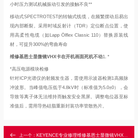
小时压力测试
机械振动引发的接触不良**
移动式SPECTROTEST的转轴式线缆，在频繁摆动后易出
现内部断裂。采用时域反射计（TDR）定位断点位置，使
用高柔性电缆（如Lapp Ölflex Classic 110）替换原装线
材，可提升300%的弯曲寿命
维修基恩士显微镜VHX卡在开机画面死机不动
1. *
*高压电源模块检修
针对ICP光谱仪的射频发生器，需使用示波器检测1高频脉
冲波形。当峰值电压低于4.8kV时（标准值为5.0±0），会
导致等离子体无法维持而触发安全黑屏。调整电位器至标
准值后，需用导热硅脂重新封装功率管散热片。
KEYENCE专业修理维修基恩士显微镜VHX开机进不去系统修理
上一个：