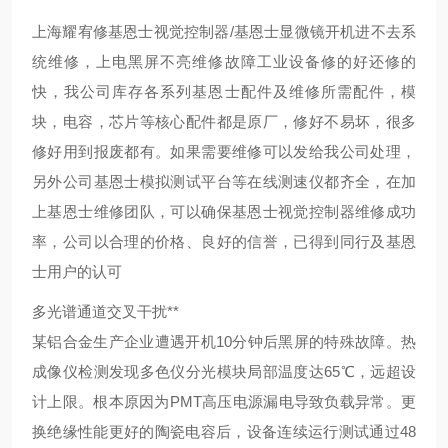
上海耀宥修基恩士视觉控制器/基恩士显微镜开机进不去系
统维修，上电黑屏不亮维修故障工业设备修的好还修的
快，我公司库存各系列基恩士配件及维修所需配件，模
块，电容，芯片等核心配件都是原厂，修好不易坏，很多
修好用到报废都有。如果需要维修可以发给我公司处理，
另外公司基恩士模拟测试平台等在线测速仪都齐全，在加
上基恩士维修团队，可以确保基恩士视觉控制器维修成功
率，公司以合理的价格、良好的信誉，已得到同行及基恩
士用户的认可
多光谱通道交叉干扰**
某铝合金生产企业遭遇开机10分钟后黑屏的特殊故障。热
成像仪检测发现多色仪分光模块局部温度达65℃，远超设
计上限。根本原因为PMT高压电源漏电导致负载异常。更
换绝缘性能更好的陶瓷电容后，设备连续运行测试通过48