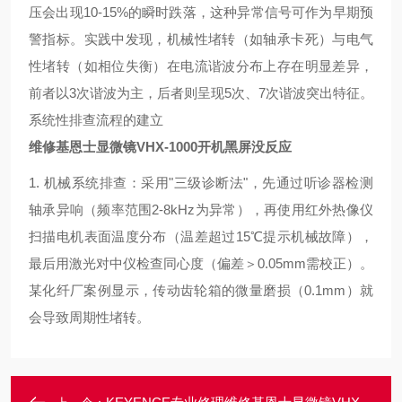
压会出现10-15%的瞬时跌落，这种异常信号可作为早期预
警指标。实践中发现，机械性堵转（如轴承卡死）与电气
性堵转（如相位失衡）在电流谐波分布上存在明显差异，
前者以3次谐波为主，后者则呈现5次、7次谐波突出特征。
系统性排查流程的建立
维修基恩士显微镜VHX-1000开机黑屏没反应
1. 机械系统排查：采用"三级诊断法"，先通过听诊器检测
轴承异响（频率范围2-8kHz为异常），再使用红外热像仪
扫描电机表面温度分布（温差超过15℃提示机械故障），
最后用激光对中仪检查同心度（偏差＞0.05mm需校正）。
某化纤厂案例显示，传动齿轮箱的微量磨损（0.1mm）就
会导致周期性堵转。