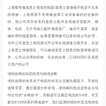
上海耀宥修基恩士视觉控制器/基恩士显微镜开机进不去系
统维修，上电黑屏不亮维修故障工业设备修的好还修的
快，我公司库存各系列基恩士配件及维修所需配件，模
块，电容，芯片等核心配件都是原厂，修好不易坏，很多
修好用到报废都有。如果需要维修可以发给我公司处理，
另外公司基恩士模拟测试平台等在线测速仪都齐全，在加
上基恩士维修团队，可以确保基恩士视觉控制器维修成功
率，公司以合理的价格、良好的信誉，已得到同行及基恩
士用户的认可
堵转故障的深层机理与精准诊断
堵转故障的本质在于电机转矩无法克服负载阻力，导致转
速降至零。通过频谱分析发现，堵转瞬间电流波形会出现
特征性的"尖峰脉冲"，其幅值可达额定电流的5-8倍。在艾
默生EV2000系列调速器中，我们监测到堵转时直流母线电