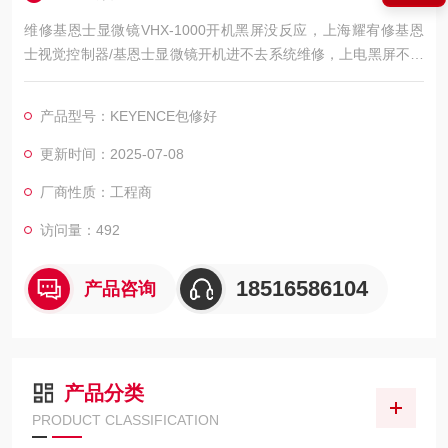
维修基恩士显微镜VHX-1000开机黑屏没反应，上海耀宥修基恩
士视觉控制器/基恩士显微镜开机进不去系统维修，上电黑屏不亮
维修故障工业设备修的好还修的快，我公司库存各系列基恩士配
件及维修所需配件，模块，电容，芯片等核心配件都是原厂，修
产品型号：KEYENCE包修好
好不易坏，很多修好用到报废都有。如果需要维修可以发给我公
司处理，另外公司基恩士模拟测试平台等在线测速仪都齐全，在
更新时间：2025-07-08
加上基恩士维修团队，可以确保基恩士视觉控制器维修成功率，
厂商性质：工程商
访问量：492
18516586104
产品咨询
产品分类
PRODUCT CLASSIFICATION