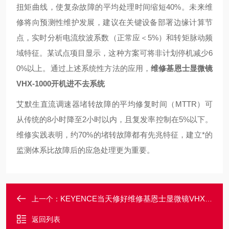
扭矩曲线，使复杂故障的平均处理时间缩短40%。
未来维
修将向预测性维护发展，建议在关键设备部署边缘计算节
点，实时分析电流纹波系数（正常应＜5%）和转矩脉动频
域特征。某试点项目显示，这种方案可将非计划停机减少6
0%以上。
通过上述系统性方法的应用，
维修基恩士显微镜
VHX-1000开机进不去系统
艾默生直流调速器堵转故障的平均修复时间（MTTR）可
从传统的8小时降至2小时以内，且复发率控制在5%以下。
维修实践表明，约70%的堵转故障都有先兆特征，建立*的
监测体系比故障后的应急处理更为重要。
KEYENCE当天修好维修基恩士显微镜VHX-1000上电屏幕不显示
上一个：
返回列表