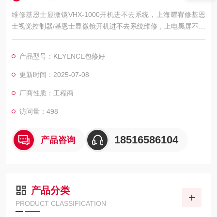
维修基恩士显微镜VHX-1000开机进不去系统，上海耀宥修基恩
士视觉控制器/基恩士显微镜开机进不去系统维修，上电黑屏不亮
维修故障工业设备修的好还修的快，我公司库存各系列基恩士配
件及维修所需配件，模块，电容，芯片等核心配件都是原厂，修
产品型号：KEYENCE包修好
好不易坏，很多修好用到报废都有。如果需要维修可以发给我公
司处理，另外公司基恩士模拟测试平台等在线测速仪都齐全，在
更新时间：2025-07-08
加上基恩士维修团队，可以确保基恩士视觉控制器维修成功率，
厂商性质：工程商
访问量：498
18516586104
产品咨询
产品分类
PRODUCT CLASSIFICATION