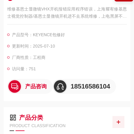
维修基恩士显微镜VHX开机报错应用程序错误，上海耀宥修基恩
士视觉控制器/基恩士显微镜开机进不去系统维修，上电黑屏不亮
维修故障工业设备修的好还修的快，我公司库存各系列基恩士配
件及维修所需配件，模块，电容，芯片等核心配件都是原厂，修
产品型号：KEYENCE包修好
好不易坏，很多修好用到报废都有。如果需要维修可以发给我公
司处理，另外公司基恩士模拟测试平台等在线测速仪都齐全，在
更新时间：2025-07-10
加上基恩士维修团队，可以确保基恩士视觉控制器维修成功率，
厂商性质：工程商
公司
访问量：751
18516586104
产品咨询
产品分类
PRODUCT CLASSIFICATION