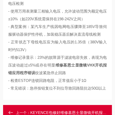
电压检测
- 使用万用表测量三相输入电压，允许波动范围为额定电压
±10%（如220V系统需保持在198-242V之间）
- 典型案例：某汽车生产线因电网电压骤降至185V导致伺
服驱动器保护性停机，加装稳压器后解决
直流母线检测
- 正常状态下母线电压应为输入电压的1.35倍（380V输入
时约513V）
- 维修记录显示：23%的故障源于滤波电容失效，表现为电
压波动超过±5%或存在明显
维修基恩士显微镜VHX开机报
错应用程序错误
纹波
紧急停止回路
- 检查ESTOP连锁回路电阻，正常值应小于1Ω
- 常见错误：急停按钮复位不到位导致回路阻抗达50Ω以上
KEYENCE包修好维修基恩士显微镜开机报错常见故障修理方法
上一个：