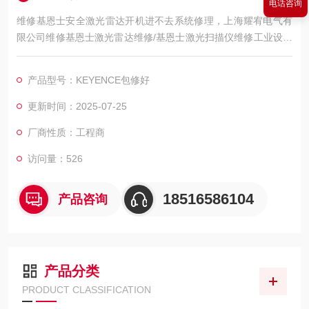
电话咨询
维修基恩士安全激光雷达开机进不去系统修理，上海耀宥电气有
限公司维修基恩士激光雷达维修/基恩士激光扫描仪维修工业设备
修的好还修的快，我公司库存各系列基恩士配件及维修所需配
件，模块，电容，芯片等核心配件都是原厂，修好不易坏，很多
产品型号：KEYENCE包修好
修好用到报废都有。如果需要维修可以发给我公司处理，另外公
司基恩士激光雷达模拟测试平台等在线测速仪都齐全，在加上西
更新时间：2025-07-25
克基恩士维修团队，可以确保激光雷达维修成功率，公司以合理
厂商性质：工程商
的价格、
访问量：526
18516586104
产品咨询
产品分类
PRODUCT CLASSIFICATION