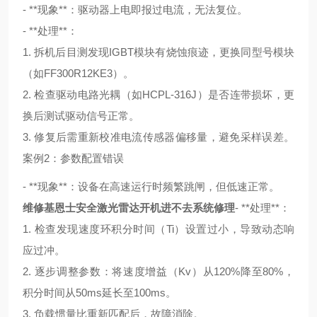
- **现象**：驱动器上电即报过电流，无法复位。
- **处理**：
1. 拆机后目测发现IGBT模块有烧蚀痕迹，更换同型号模块
（如FF300R12KE3）。
2. 检查驱动电路光耦（如HCPL-316J）是否连带损坏，更
换后测试驱动信号正常。
3. 修复后需重新校准电流传感器偏移量，避免采样误差。
案例2：参数配置错误
- **现象**：设备在高速运行时频繁跳闸，但低速正常。
维修基恩士安全激光雷达开机进不去系统修理
- **处理**：
1. 检查发现速度环积分时间（Ti）设置过小，导致动态响
应过冲。
2. 逐步调整参数：将速度增益（Kv）从120%降至80%，
积分时间从50ms延长至100ms。
3. 负载惯量比重新匹配后，故障消除。