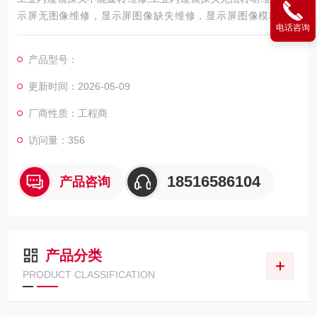
示屏无图像维修，显示屏图像缺失维修，显示屏图像模糊不清
电话咨询
晰，镜头模糊不清晰维修，插入管损坏破裂维修，弯曲管操作没
反应维修，弯曲管不能转动，弯曲管不能旋转，弯曲管没角度角
产品型号：
度不到位角度不足，插管损坏破裂，面板触摸失灵没反应，弯曲
管破损破裂维修，操作手柄摇杆故障旋钮故障 控制摇杆没反应维
更新时间：2026-05-09
修 导向管失灵没反应维修 光线不亮光线不足维修 CCD损坏无图
厂商性质：工程商
像
访问量：356
18516586104
产品咨询
产品分类
PRODUCT CLASSIFICATION