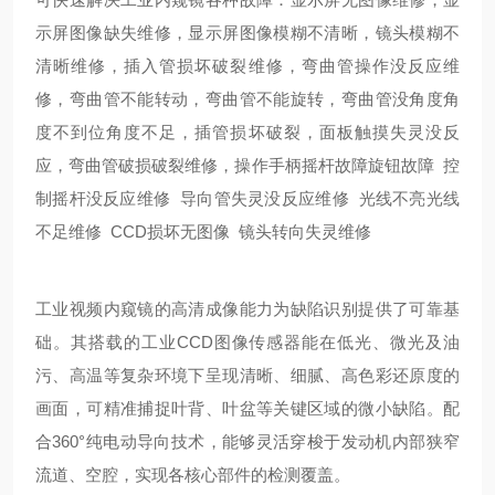
示屏图像缺失维修，显示屏图像模糊不清晰，镜头模糊不
清晰维修，插入管损坏破裂维修，弯曲管操作没反应维
修，弯曲管不能转动，弯曲管不能旋转，弯曲管没角度角
度不到位角度不足，插管损坏破裂，面板触摸失灵没反
应，弯曲管破损破裂维修，操作手柄摇杆故障旋钮故障 控
制摇杆没反应维修 导向管失灵没反应维修 光线不亮光线
不足维修 CCD损坏无图像 镜头转向失灵维修
工业视频内窥镜的高清成像能力为缺陷识别提供了可靠基
础。其搭载的工业CCD图像传感器能在低光、微光及油
污、高温等复杂环境下呈现清晰、细腻、高色彩还原度的
画面，可精准捕捉叶背、叶盆等关键区域的微小缺陷。配
合360°纯电动导向技术，能够灵活穿梭于发动机内部狭窄
流道、空腔，实现各核心部件的检测覆盖。