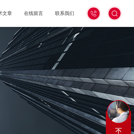
18516586104
术文章
在线留言
联系我们
微
信
同
号