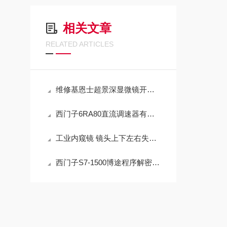
相关文章
RELATED ARTICLES
维修基恩士超景深显微镜开机显示屏黑屏不亮（当天修好故障）
西门子6RA80直流调速器有什么用途？那些场合需要使用？
工业内窥镜 镜头上下左右失灵没反应维修解决方法
西门子S7-1500博途程序解密技术挑战与应对策略