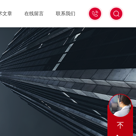
18516586104
术文章
在线留言
联系我们
微
信
同
号