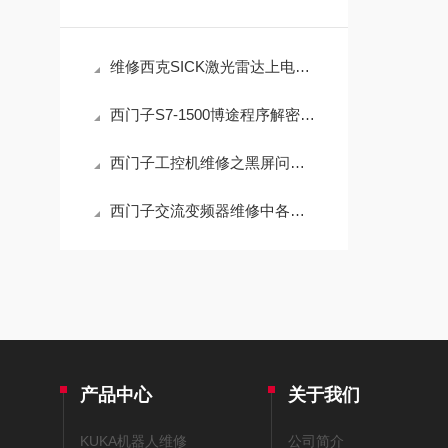
维修西克SICK激光雷达上电开不了机没反应（包修好）
西门子S7-1500博途程序解密技术挑战与应对策略
西门子工控机维修之黑屏问题解析与解决方案
西门子交流变频器维修中各参数应该怎么设置？
产品中心
关于我们
KUKA机器人维修
公司简介