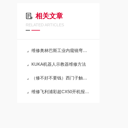
相关文章
RELATED ARTICLES
维修奥林巴斯工业内窥镜弯曲管不能旋转（原厂配件修理）
KUKA机器人示教器维修方法
（修不好不要钱）西门子触摸屏TP1200开机不能进入程序界面修复解决
维修飞利浦彩超CX50开机报错0022故障代码（芯片级修理）