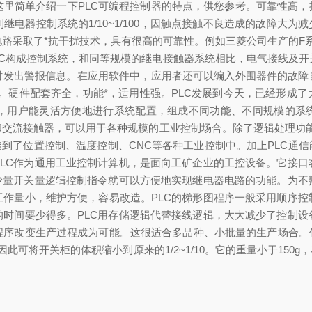
里简单介绍一下PLC可编程控制器的特点，供您参考。可靠性高，
电器控制系统的1/10~1/100，因触点接触不良造成的故障大为
采取了*抗干扰技术，具有很高的可靠性。例如三菱公司生产的F系列P
PLC构成控制系统，和同等规模的继电接触器系统相比，电气接线及
时发出警报信息。在应用软件中，应用者还可以编入外围器件的故障
。硬件配套齐全，功能*，适用性强。PLC发展到今天，已经形成
，用户能灵活方便地进行系统配置，组成不同功能、不同规模的系统
和交流接触器，可以用于各种规模的工业控制场合。除了逻辑处理功能
透到了位置控制、温度控制、CNC等各种工业控制中。加上PLC通
PLC作为通用工业控制计算机，是面向工矿企业的工控设备。它接口
的少量开关量逻辑控制指令就可以方便地实现继电器电路的功能。为不
工作量小，维护方便，容易改造。PLC的梯形图程序一般采用顺序控
的时间要少得多。PLC用存储逻辑代替接线逻辑，大大减少了控制设
程序改变生产过程成为可能。这很适合多品种、小批量的生产场合。体
此可将开关柜的体积缩小到原来的1/2~1/10。它的重量小于15