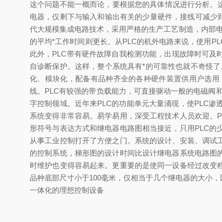
这个问题不能一概而论，要根据您的具体情况进行分析。这
电器，仅剩下与输入和输出有关的少量硬件，接线可减少到继
代大规模集成电路技术，采用严格的生产工艺制造，内部电路
的平均*工作时间则更长。从PLC的机外电路来说，使用
此外，PLC带有硬件故障自我检测功能，出现故障时可及
自诊断保护。这样，整个系统具有*的可靠性也就不奇怪了
化、模块化，配备有品种齐全的各种硬件装置供用户选用
线。PLC有较强的带负载能力，可直接驱动一般的电磁阀
字控制领域。近年来PLC的功能单元大量涌现，使PLC渗
系统变得非常容易。易学易用，深受工程技术人员欢迎。
形符号与表达方式和继电器电路图相当接近，只用PLC
从事工业控制打开了方便之门。系统的设计、安装、调试
的控制系统，梯形图的设计时间比设计继电器系统电路图
时维护也变得容易起来。更重要的是使同一设备经过改变
品种底部尺寸小于100毫米，仅相当于几个继电器的大小，因
一体化的理想控制设备