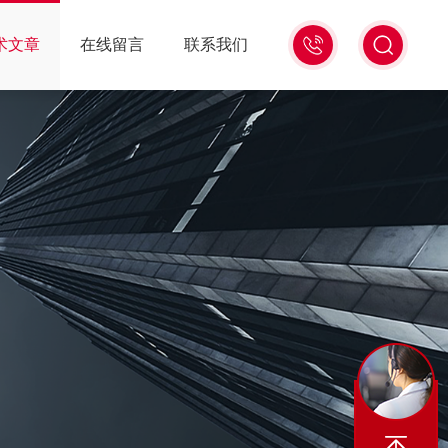
18516586104
术文章
在线留言
联系我们
微
信
同
号