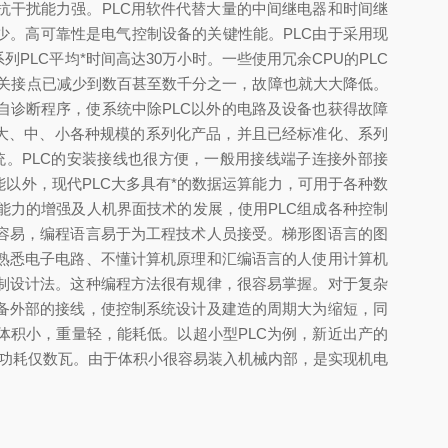
抗干扰能力强。PLC用软件代替大量的中间继电器和时间继
减少。高可靠性是电气控制设备的关键性能。PLC由于采用现
LC平均*时间高达30万小时。一些使用冗余CPU的PLC
开关接点已减少到数百甚至数千分之一，故障也就大大降低。
自诊断程序，使系统中除PLC以外的电路及设备也获得故障
了大、中、小各种规模的系列化产品，并且已经标准化、系列
。PLC的安装接线也很方便，一般用接线端子连接外部接
以外，现代PLC大多具有*的数据运算能力，可用于各种数
信能力的增强及人机界面技术的发展，使用PLC组成各种控制
容易，编程语言易于为工程技术人员接受。梯形图语言的图
熟悉电子电路、不懂计算机原理和汇编语言的人使用计算机
制设计法。这种编程方法很有规律，很容易掌握。对于复杂
备外部的接线，使控制系统设计及建造的周期大为缩短，同
积小，重量轻，能耗低。以超小型PLC为例，新近出产的
0g，功耗仅数瓦。由于体积小很容易装入机械内部，是实现机电