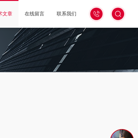
18516586104
术文章
在线留言
联系我们
微
信
同
号