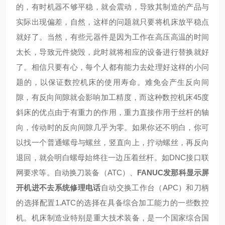
的，有时机器不够平稳，就会震动，导致其制造的产品与
实际出现偏差，自然，这样的问题就只要将机床放平稳点
就好了。当然，有些元器件是因为工作在高压高温的时间
太长，导致元件烧毁，此时就将相应的设备进行替换就好
了。相信只要有心，每个人都有能力去处理好这样的小问
题的，以保证数控机床的使用寿命。难免会产生反向间
隙，有反向间隙就会影响加工精度，而这种数控机床45度
斜床的优点由于有重力的作用，重力直接作用于丝杆的轴
向，传动时的反向间隙几乎为零。如果你还不明白，你可
以找一个普通螺母与螺丝，竖直向上，拧动螺丝，再反向
退回，就会明白螺母始终往一边压着丝杆。如DNC接口联
网要求等。自动换刀装备（ATC）、
FANUC发那科显示屏
开机进不去系统修理电话
自动交换工作台（APC）和刀柄
的选择配置1.ATC的选择在具备综合加工能力的一些数控
机。机床制造业特别是重大技术装备，是一个国家综合国