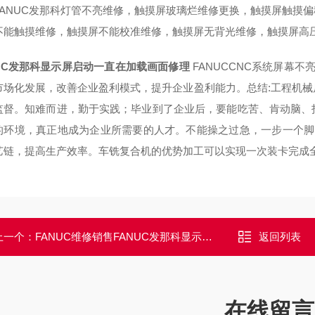
FANUC发那科灯管不亮维修，触摸屏玻璃烂维修更换，触摸屏触摸
不能触摸维修，触摸屏不能校准维修，触摸屏无背光维修，触摸屏高
NUC发那科显示屏启动一直在加载画面修理
FANUCCNC系统屏幕
市场化发展，改善企业盈利模式，提升企业盈利能力。总结:工程机
监督。知难而进，勤于实践；毕业到了企业后，要能吃苦、肯动脑、
的环境，真正地成为企业所需要的人才。不能操之过急，一步一个脚
艺链，提高生产效率。车铣复合机的优势加工可以实现一次装卡完成
上一个：
FANUC维修销售FANUC发那科显示屏开机进不去系统修理电话
返回列表
在线留言