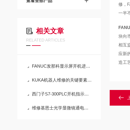
查看全部产品
修，
一半
FA
相关文章
块向
RELATED ARTICLES
相互
应新
造工
FANUC发那科显示屏开机进不去系统当天修好故障
KUKA机器人维修的关键要素与最佳实践
西门子S7-300PLC开机指示灯全部都亮故障维修方法
维修基恩士光学显微镜通电屏幕黑屏不显示（原厂配件修理）