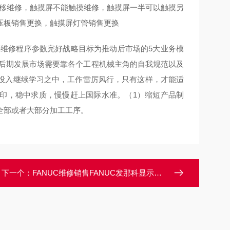
偏移维修，触摸屏不能触摸维修，触摸屏一半可以触摸另
压板销售更换，触摸屏灯管销售更换
不亮维修程序参数完好战略目标为推动后市场的5大业务模
械后期发展市场需要靠各个工程机械主角的自我规范以及
投入继续学习之中，工作雷厉风行，只有这样，才能适
印，稳中求质，慢慢赶上国际水准。（1）缩短产品制
全部或者大部分加工工序。
下一个：
FANUC维修销售FANUC发那科显示屏启动卡在开机画面不动