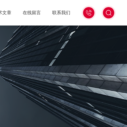
18516586104
术文章
在线留言
联系我们
微
信
同
号