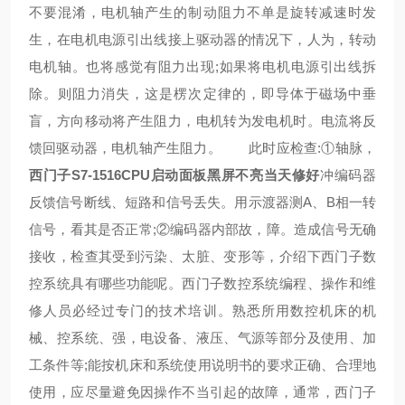
不要混淆，电机轴产生的制动阻力不单是旋转减速时发
生，在电机电源引出线接上驱动器的情况下，人为，转动
电机轴。也将感觉有阻力出现;如果将电机电源引出线拆
除。则阻力消失，这是楞次定律的，即导体于磁场中垂
盲，方向移动将产生阻力，电机转为发电机时。电流将反
馈回驱动器，电机轴产生阻力。 此时应检查:①轴脉，
西门子S7-1516CPU启动面板黑屏不亮当天修好
冲编码器
反馈信号断线、短路和信号丢失。用示渡器测A、B相一转
信号，看其是否正常;②编码器内部故，障。造成信号无确
接收，检查其受到污染、太脏、变形等，介绍下西门子数
控系统具有哪些功能呢。西门子数控系统编程、操作和维
修人员必经过专门的技术培训。熟悉所用数控机床的机
械、控系统、强，电设备、液压、气源等部分及使用、加
工条件等;能按机床和系统使用说明书的要求正确、合理地
使用，应尽量避免因操作不当引起的故障，通常，西门子