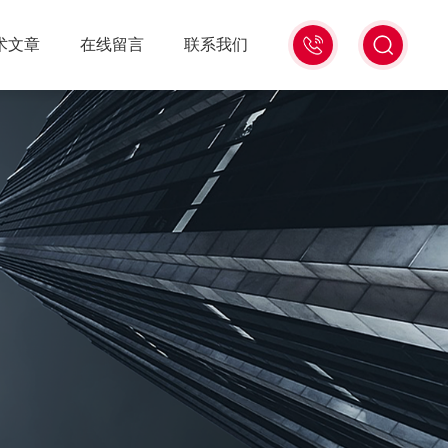
18516586104
术文章
在线留言
联系我们
微
信
同
号