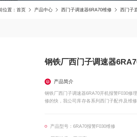
前位置：
首页
产品中心
西门子调速器6RA70维修
西门子
钢铁厂西门子调速器6RA7
产品简介
钢铁厂西门子调速器6RA70开机报警F03
修的快，我公司库存各系列西门子配件及维修
修好不易坏，很多修好用到报废都有。如果需
测试平台等在线测速仪都齐全，在加上西门子
的价格、良好的信誉，已得到同行及西门子用
产品型号：6RA70报警F030维修