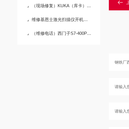
（现场修复）KUKA（库卡）机器人KCP4示教器进不去系统维修方法
维修基恩士激光扫描仪开机报错启动不了（当天修好故障）
（维修电话）西门子S7-400PLC上电所有灯同时闪烁修复专家