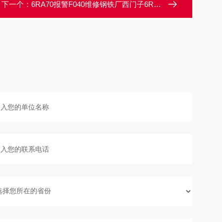
下一个：
6RA70报警F040维修钢铁厂西门子6RA70调速器启动报警F040修理