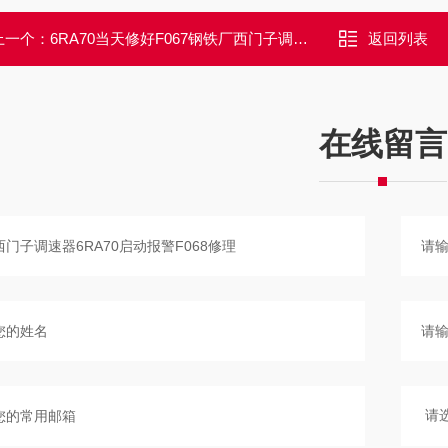
上一个：
6RA70当天修好F067钢铁厂西门子调速器6RA80开机报警F067修理
返回列表
在线留言