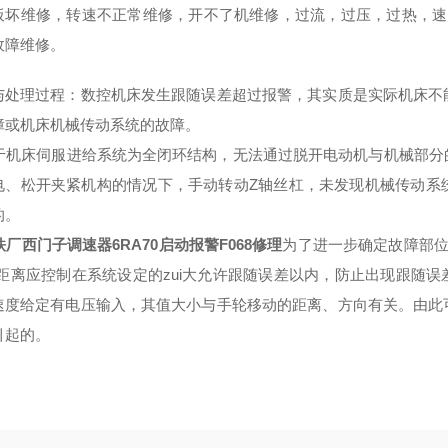
板坏维修，转速不正常维修，开不了机维修，过流，过压，过热，速
故障维修。
与处理过程：数控机床发生跟随误差超过报警，其实质是实际机床不
障或机床机械传动系统的故障。
机床伺服进给系统为全闭环结构，无法通过脱开电动机与机械部分
电、松开夹紧机构的情况下，手动转动Z轴丝杠，未发现机械传动系
的。
铁厂西门子调速器6RA70启动报警F068修理
为了进一步确定故障部位
动距离应控制在系统设定的zui大允许跟随误差以内，防止出现跟随误
速度给定有电压输入，其值大小与手轮移动的距离、方向有关。由此
引起的。