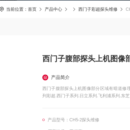
当前位置：
首页
产品中心
西门子彩超探头维修
C
西门子腹部探头上机图像
产品简介
西门子腹部探头上机图像部分区域有暗道修理
列彩超.西门子系列.日立系列.飞利浦系列.
到维修后较远的客户争取在24小时到达现场
超故障维修X600仪器开机报错无法进入系统故障维修 维修西门子系列：PREMIER、G
X15
产品型号：CH5-2探头维修