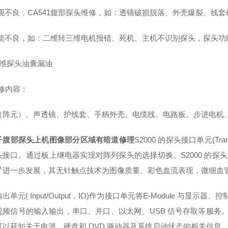
外观不良，CA541腹部探头维修，如：透镜破损脱落、外壳爆裂、线套
功能不良，如：二维转三维电机报错、死机、主机不识别探头，探头功
四维探头油囊漏油
维修内容：
（阵元）、声透镜、护线套、手柄外壳、电缆线、电路板、步进电机
子腹部探头上机图像部分区域有暗道修理
S2000 的探头接口单元(Trans
接口。通过板上继电器实现对阵列探头的选择切换。S2000 的探头接口
了进一步发展，其无针触点技术为图像质量、彩色血流表现，微细血
出单元( Input/Output，IO)作为接口单元将E-Module 与
视频信号的输入输出，串口、并口、以太网、USB 信号存取等服务。
可以获知关于电源，硬盘和 DVD 驱动器及系统启动状态的相关信息