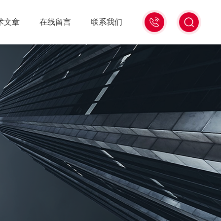
18516586104
术文章
在线留言
联系我们
微
信
同
号