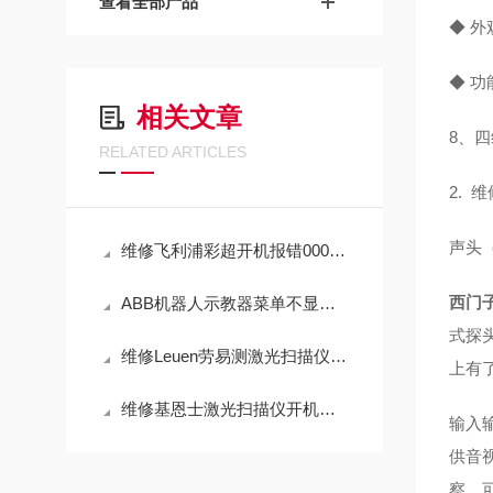
查看全部产品
◆ 
◆ 
相关文章
8、
RELATED ARTICLES
2. 
声头
维修飞利浦彩超开机报错0001进不去系统（包修好故障）
西门
ABB机器人示教器菜单不显示解决方法
式探头
维修Leuen劳易测激光扫描仪上电不显示指示灯（包修好）
上有
维修基恩士激光扫描仪开机报警0051系统错误（包修好）
输入输
供音
察，