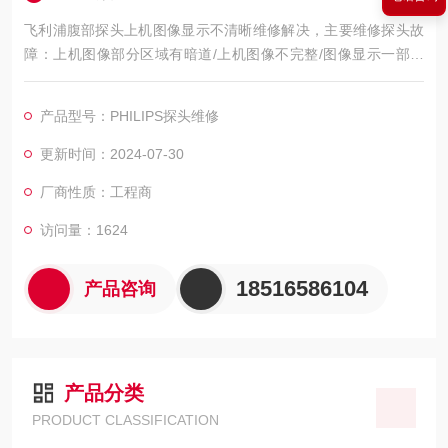
飞利浦腹部探头上机图像显示不清晰维修解决，主要维修探头故
障：上机图像部分区域有暗道/上机图像不完整/图像显示一部分
图像有黑影 图像不良，如：暗道、黑影、黑屏、重影、缺失、模
糊、无图像、干扰、盲区，探头维修，等；外观不良，CA541腹
产品型号：PHILIPS探头维修
部探头维修，如：声透镜破损脱落/起泡、外壳爆裂、线套破损、
电缆线断、油囊***、漏油，等；功能不良，如：二维转三维电机
更新时间：2024-07-30
报错、死机、主机不识别探头，探头功能报错等等。
厂商性质：工程商
访问量：1624
18516586104
产品咨询
产品分类
PRODUCT CLASSIFICATION