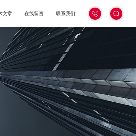
18516586104
术文章
在线留言
联系我们
微
信
同
号