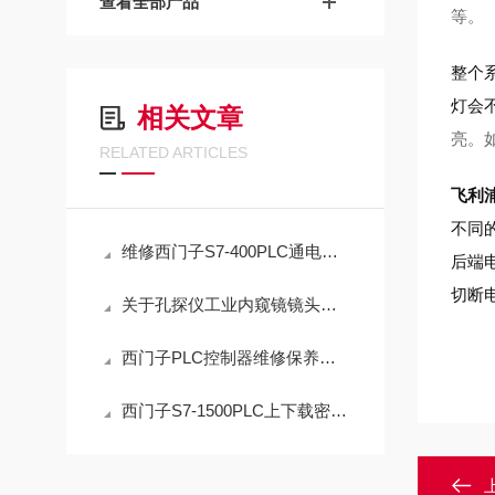
查看全部产品
等。
整个
灯会
相关文章
亮。如
RELATED ARTICLES
飞利
不同
维修西门子S7-400PLC通电状态灯一直亮（原厂配件修理）
后端
切断
关于孔探仪工业内窥镜镜头不能旋转常见故障维修方法
西门子PLC控制器维修保养的五大要点您都知道吗？
西门子S7-1500PLC上下载密码解密（可远程解密）