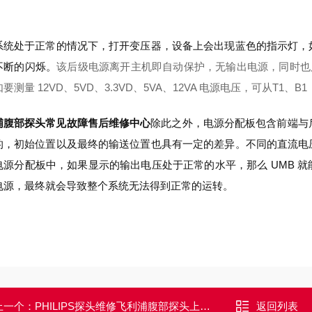
系统处于正常的情况下，打开变压器，设备上会出现蓝色的指示灯，
不断的闪烁。
该后级电源离开主机即自动保护，无输出电源，同时也只有 
要测量 12VD、5VD、3.3VD、5VA、12VA 电源电压，可从T1、B
浦腹部探头常见故障售后维修中心
除此之外，电源分配板包含前端与后
的，初始位置以及最终的输送位置也具有一定的差异。不同的直流电
电源分配板中，如果显示的输出电压处于正常的水平，那么 UMB 
电源，最终就会导致整个系统无法得到正常的运转。
上一个：
PHILIPS探头维修飞利浦腹部探头上机图像显示不清晰维修解决
返回列表