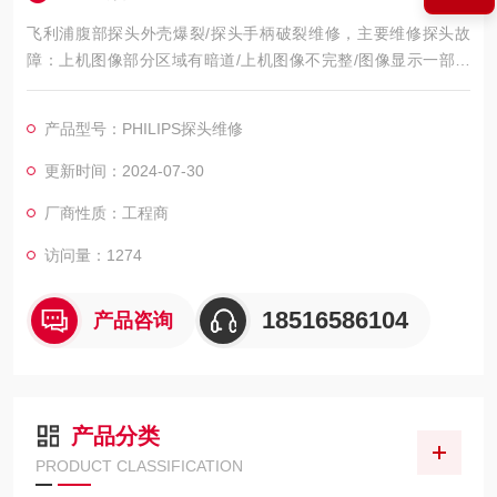
飞利浦腹部探头外壳爆裂/探头手柄破裂维修，主要维修探头故
障：上机图像部分区域有暗道/上机图像不完整/图像显示一部分
图像有黑影 图像不良，如：暗道、黑影、黑屏、重影、缺失、模
糊、无图像、干扰、盲区，探头维修，等；外观不良，CA541腹
产品型号：PHILIPS探头维修
部探头维修，如：声透镜破损脱落/起泡、外壳爆裂、线套破损、
电缆线断、油囊***、漏油，等；功能不良，如：二维转三维电机
更新时间：2024-07-30
报错、死机、主机不识别探头，探头功能报错等等。
厂商性质：工程商
访问量：1274
18516586104
产品咨询
产品分类
PRODUCT CLASSIFICATION