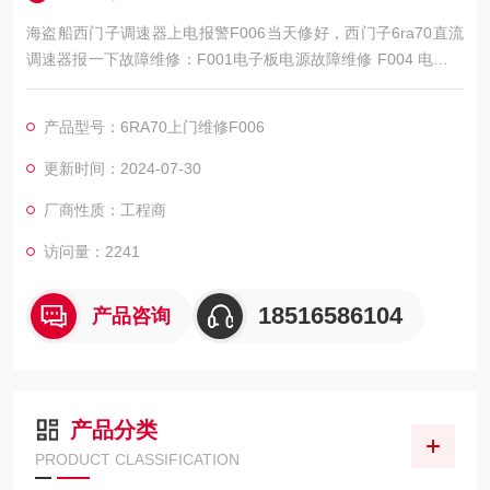
海盗船西门子调速器上电报警F006当天修好，西门子6ra70直流
调速器报一下故障维修：F001电子板电源故障维修 F004 电枢电
源板缺相故障维修 F005励磁板故障维修 F006 欠电压故障维修,F
007 过电压故障 维修 F008 F009 进线电源频率故障维修 F011 G
产品型号：6RA70上门维修F006
SST1 电报故障三相不平衡维修，无输出维修，开机无显示维
修，启动无励磁电压维修，上电跳闸维修，通电烧可控硅维修
更新时间：2024-07-30
厂商性质：工程商
访问量：2241
18516586104
产品咨询
产品分类
PRODUCT CLASSIFICATION