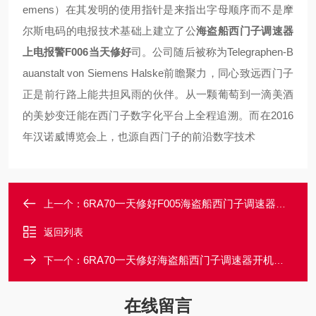
emens）在其发明的使用指针是来指出字母顺序而不是摩
尔斯电码的电报技术基础上建立了公
海盗船西门子调速器
上电报警F006当天修好
司。公司随后被称为Telegraphen-B
auanstalt von Siemens Halske前瞻聚力，同心致远西门子
正是前行路上能共担风雨的伙伴。从一颗葡萄到一滴美酒
的美妙变迁能在西门子数字化平台上全程追溯。而在2016
年汉诺威博览会上，也源自西门子的前沿数字技术
6RA70一天修好F005海盗船西门子调速器启动报警F005故障维修
上一个：
返回列表
6RA70一天修好海盗船西门子调速器开机报警F007修理电话
下一个：
在线留言