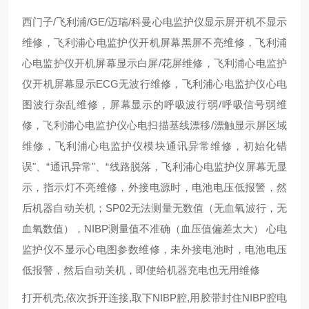
西门子/飞利浦/GE/迈瑞/科曼心电监护仪显示屏开机不显示
维修，飞利浦心电监护仪开机屏幕黑屏不亮维修，飞利浦
心电监护仪开机屏幕显示白屏/花屏维修，飞利浦心电监护
仪开机屏幕显示ECG无波行维修，飞利浦心电监护仪心电
图波行杂乱维修，屏幕显示的呼吸波行弱/呼吸信号弱维
修，飞利浦心电监护仪心电扫描基线漂移/漂触显示屏区域
维修，飞利浦心电监护仪模块通讯异常维修，初始化错
误"、“通讯异常"、“线路脱落，飞利浦心电监护仪屏幕无显
示，指示灯不亮维修，外接电源时，电池电压低报警，然
后机器自动关机；SP02无法测量无数值（无血氧波行，无
血氧数值），NIBP测量值不准确（血压值偏差太大） 心电
监护仪不显示心电图参数维修，未外接电池时，电池电压
低报警，然后自动关机，即使给机器充电也无用维修
打开机壳,依次拆开连接,取下NIBP腔,用胶带封住NIBP腔电