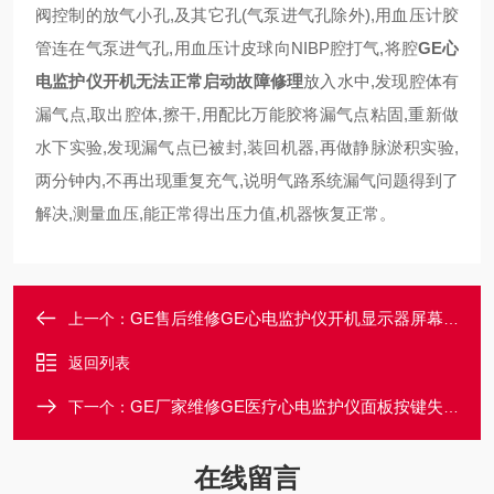
阀控制的放气小孔,及其它孔(气泵进气孔除外),用血压计胶
管连在气泵进气孔,用血压计皮球向NIBP腔打气,将腔
GE心
电监护仪开机无法正常启动故障修理
放入水中,发现腔体有
漏气点,取出腔体,擦干,用配比万能胶将漏气点粘固,重新做
水下实验,发现漏气点已被封,装回机器,再做静脉淤积实验,
两分钟内,不再出现重复充气,说明气路系统漏气问题得到了
解决,测量血压,能正常得出压力值,机器恢复正常。
GE售后维修GE心电监护仪开机显示器屏幕无显示修理解决
上一个：
返回列表
GE厂家维修GE医疗心电监护仪面板按键失灵没反应维修
下一个：
在线留言