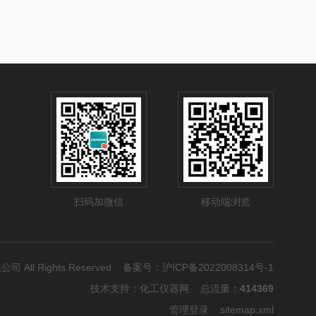
扫码加微信
移动端浏览
公司 All Rights Reserved 备案号：
沪ICP备2022008314号-1
技术支持：
化工仪器网
总流量：
414369
管理登录
sitemap.xml