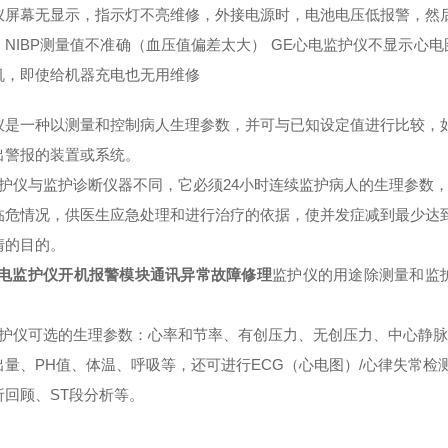
仪屏幕无显示，指示灯不亮维修，外接电源时，电池电压低报警，然后
，NIBP测量值不准确（血压值偏差太大） GE心电监护仪不显示心
机，即使给机器充电也无用维修
仪是一种以测量和控制病人生理参数，并可与已知设定值进行比较，
出警报的装置或系统。
监护仪与监护诊断仪器不同，它必须24小时连续监护病人的生理参数
临危情况，供医生应急处理和进行治疗的依据，使并发症减到最少达
情的目的。
心电监护仪开机报警模块通讯异常故障修理
监护仪的用途除测量和监
监护仪可选的生理参数：心率和节率、有创压力、无创压力、中心静
出量、PH值、体温、呼吸等，还可进行ECG（心电图）/心律失常检
析回顾、ST段分析等。