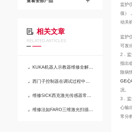
查看全部产品
监护
值）
动关
相关文章
监护
RELATED ARTICLES
可发
2．
指出
KUKA机器人示教器维修全解析：从故障诊断到修复实操的关键步骤
除病
GE
西门子控制器在调试过程中要注意哪些条件？
况。
维修SICK西克激光传感器常见故障解决方法（芯片级修理）
3．
心输
维修法如FARO三维激光扫描仪开机启动没反应（常年修此故障）
常分