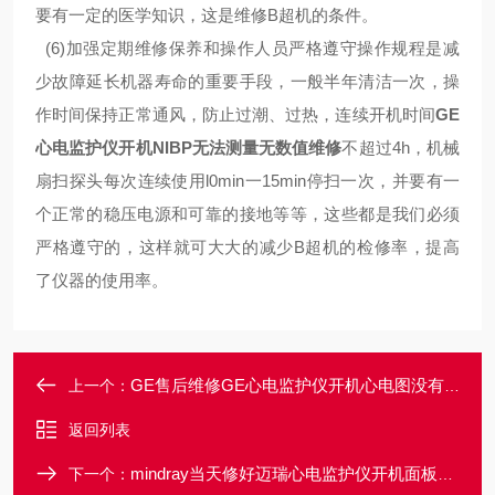
要有一定的医学知识，这是维修B超机的条件。
(6)加强定期维修保养和操作人员严格遵守操作规程是减
少故障延长机器寿命的重要手段，一般半年清洁一次，操
作时间保持正常通风，防止过潮、过热，连续开机时间
GE
心电监护仪开机NIBP无法测量无数值维修
不超过4h，机械
扇扫探头每次连续使用l0min一15min停扫一次，并要有一
个正常的稳压电源和可靠的接地等等，这些都是我们必须
严格遵守的，这样就可大大的减少B超机的检修率，提高
了仪器的使用率。
GE售后维修GE心电监护仪开机心电图没有心电波形维修
上一个：
返回列表
mindray当天修好迈瑞心电监护仪开机面板黑屏不显示维修解决
下一个：