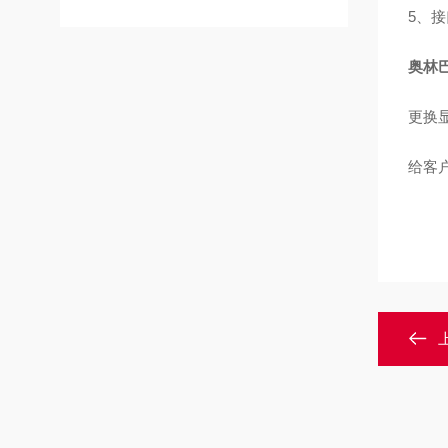
5、
奥林
更换
给客