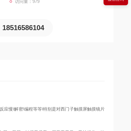
访问量：979
18516586104
摸反应慢\解密\编程等等\特别是对西门子触摸屏触摸镜片