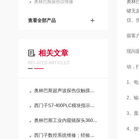
奥林
奥林巴斯探伤仪维修
键无
仪、
查看全部产品
据客
现问
相关文章
RELATED ARTICLES
动，
1、
奥林巴斯超声波探伤仪触摸点击失灵维修解决方法
2、
西门子S7-400PLC模块指示灯全部都闪不启动（包修好）
3、
奥林巴斯工业内窥镜探头360度转动没反应常见故障修理
4、
西门子数控系统维修：经验丰富的工程师团队，解决您的设备问题