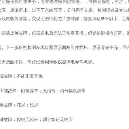
巴斯探伤仪维修中心，专业修理探伤仪维修，，可快速修复，黑屏，
反应，通讯不上，进不了系统等等，公司拥有先进、检测仪器及专业
负载试验装备等，实现无图纸化芯片级维修，修复率达95%以上，近
户描述黑屏故障，仪器通电后无法正常定开机，但是按键板有灯亮。
题。下一步拆机检测发现仪器显示面板组件损坏，显示背光不亮，经
打火接触不良，部分已烧糊导致仪器供电异常黑屏。
电源故障：不能正常开机
输出端故障：阻抗异常；无信号；信号幅度异常
显示故障：花屏；黑屏
按键故障：按键无反应；调节旋钮无响应