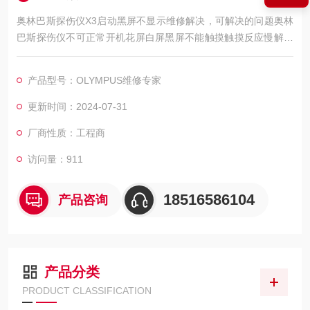
奥林巴斯探伤仪X3启动黑屏不显示维修解决，可解决的问题奥林
巴斯探伤仪不可正常开机花屏白屏黑屏不能触摸触摸反应慢解密
编程等等特别是对西门子触摸屏触摸镜片的损坏以及液晶屏的损
坏,公司多种型号都有配件。奥林巴斯探伤仪维修中心，专业修理
产品型号：OLYMPUS维修专家
探伤仪维修，，可快速修复，黑屏，白屏，花屏，触摸无反应，
屏幕无显示，无法操作，按键无反应，通讯不上，进不了系统等
更新时间：2024-07-31
等
厂商性质：工程商
访问量：911
18516586104
产品咨询
产品分类
PRODUCT CLASSIFICATION