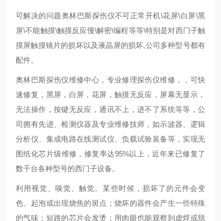
可解决的问题奥林巴斯探伤仪不可正常开机\花屏\白屏\黑
屏\不能触摸\触摸反应慢\解密\编程等等\特别是对西门子触
摸屏触摸镜片的损坏以及液晶屏的损坏,公司多种型号都有
配件。
奥林巴斯探伤仪维修中心，专业修理探伤仪维修，，可快
速修复，黑屏，白屏，花屏，触摸无反应，屏幕无显示，
无法操作，按键无反应，通讯不上，进不了系统等等，公
司拥有先进、检测仪器及专业维修技师，如示波器、逻辑
分析仪、集成电路在线测试仪、负载试验装备等，实现无
图纸化芯片级维修，修复率达95%以上，近年来已修复了
数千台各种型号的西门子设备。
利用视觉、嗅觉、触觉。某些时候，损坏了的元件会变
色、起泡或出现烧焦的斑点；烧坏的器件会产生一些特殊
的气味；短路的芯片会发烫；用肉眼也能观察到虚焊或脱