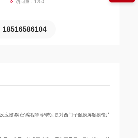
访问量：1250
18516586104
摸反应慢\解密\编程等等\特别是对西门子触摸屏触摸镜片