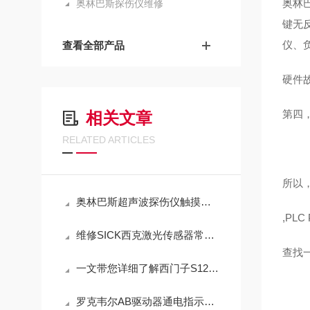
奥林
奥林巴斯探伤仪维修
键无
仪、
查看全部产品
硬件
第四
相关文章
RELATED ARTICLES
所以，
奥林巴斯超声波探伤仪触摸点击失灵维修解决方法
,PL
维修SICK西克激光传感器常见故障解决方法（芯片级修理）
查找
一文带您详细了解西门子S120变频器维修
罗克韦尔AB驱动器通电指示灯不亮没反应维修方法