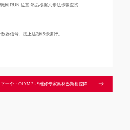
调到 RUN 位置,然后根据六步法步骤查找:
数器信号。按上述2到5步进行。
下一个：
OLYMPUS维修专家奥林巴斯相控阵探伤仪开机死机没反应维修