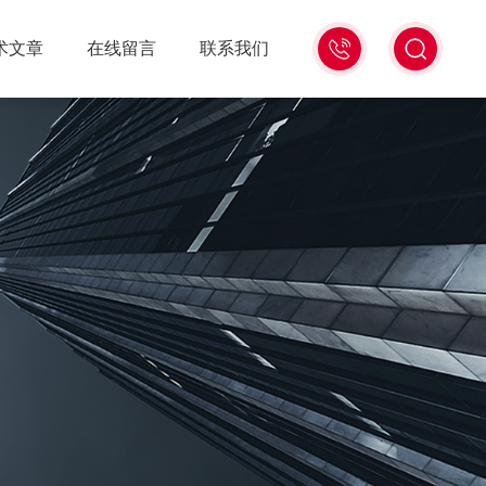
18516586104
术文章
在线留言
联系我们
微
信
同
号