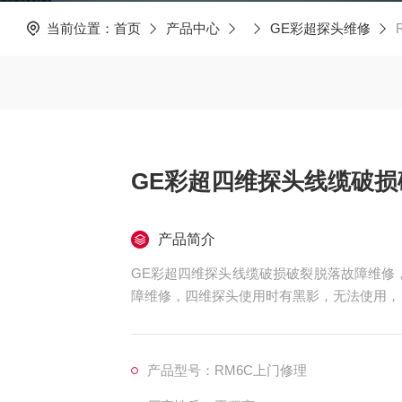
当前位置：
首页
产品中心
GE彩超探头维修
GE彩超四维探头线缆破
产品简介
GE彩超四维探头线缆破损破裂脱落故障维修
障维修，四维探头使用时有黑影，无法使用，
开机无法进入超声界面维修，，切换探头时报
屏幕显示无信号维修，开机所有键盘灯都不亮维修
识别探头维修
产品型号：RM6C上门修理