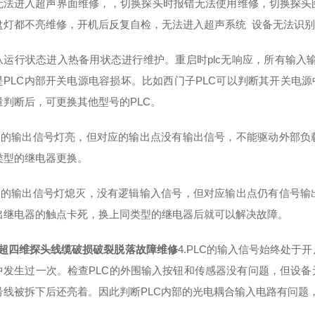
无法进入超声界面维修，，切换探头时报错无法使用维修，切换探头
盘灯都不亮维修，开机后反复自检，无法进入超声系统 设备无法识
从运行状态进入热备用状态进行维护。重启时plc无响应，所有输入输
是PLC内部开关电源电容损坏。比如西门子PLC可以判断其开关电源
量判断后，可更换其他型号的PLC。
PLC的输出信号灯亮，但对应的输出点没有输出信号，不能驱动外部负
类型的继电器更换。
PLC的输出信号灯熄灭，没有逻辑输入信号，但对应输出点仍有信号输
出继电器的触点卡死，换上同类型的继电器后就可以解决故障。
彩超四维探头线缆破损破裂脱落故障维修
4.PLC的输入信号始终处
中发生过一次。检查PLC的外围输入按钮和传感器没有问题，但设备
号线被拆下后还亮着。因此判断PLC内部的光电耦合输入电路有问题