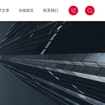
18516586104
术文章
在线留言
联系我们
微
信
同
号