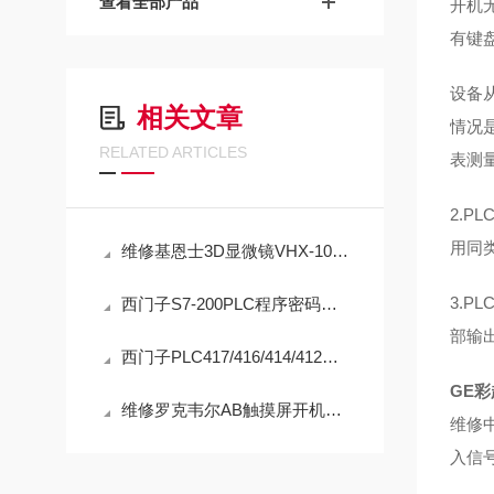
查看全部产品
开机
有键
设备
相关文章
情况
RELATED ARTICLES
表测
2.
用同
维修基恩士3D显微镜VHX-1000开机没反应不亮（芯片级修理）
3.
西门子S7-200PLC程序密码忘记解密/无损破解方法
部输
西门子PLC417/416/414/412开机指示灯全亮全闪维修方法
GE
维修罗克韦尔AB触摸屏开机死机卡机不动（芯片级修理）
维修
入信