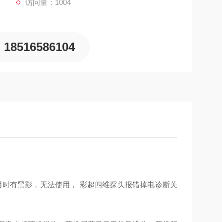
访问量：1004
18516586104
用时有黑影，无法使用， 彩超四维探头报错掉电诊断关