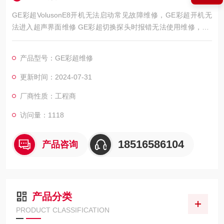
GE彩超VolusonE8开机无法启动常见故障维修，GE彩超开机无
法进入超声界面维修 GE彩超切换探头时报错无法使用维修，GE
彩超切换探头图像卡顿死机维修，GE彩超开机屏幕显示无信号维
修，GE彩超开机所有键盘灯都不亮维修，GE彩超开机后反复自
产品型号：GE彩超维修
检，GE彩超无法进入超声系统 GE彩超设备无法识别探头维修，
更新时间：2024-07-31
厂商性质：工程商
访问量：1118
18516586104
产品咨询
产品分类
PRODUCT CLASSIFICATION