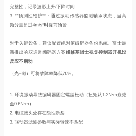
完整性，记录波形上升/下降时间
3. **预测性维护**：通过振动传感器监测轴承状态，当高
频分量超过4m/s²时提前预警
对于关键设备，建议配置绝对值编码器备份系统。富士最
新推出的双通道编码器方案
维修基恩士视觉控制器开机没
反应不启动
（光+磁）可将故障率降低70%。
1. 环境振动导致编码器固定螺丝松动（扭矩从1.2N·m衰减
至0.6N·m）
2. 电缆接头处存在隐性断裂
3. 驱动器滤波参数与实际转速不匹配