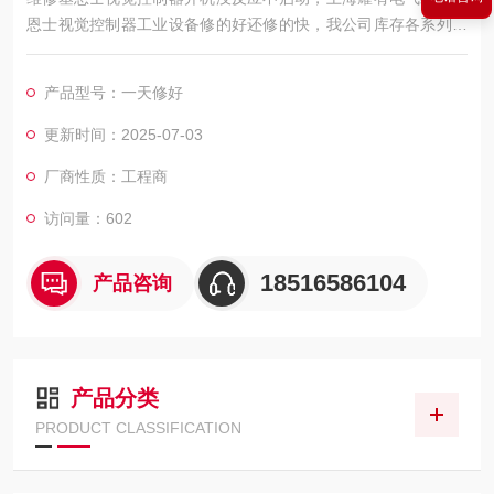
恩士视觉控制器工业设备修的好还修的快，我公司库存各系列基
恩士配件及维修所需配件，模块，电容，芯片等核心配件都是原
厂，修好不易坏，很多修好用到报废都有。如果需要维修可以发
产品型号：一天修好
给我公司处理，另外公司基恩士模拟测试平台等在线测速仪都齐
全，在加上基恩士维修团队，可以确保基恩士视觉控制器维修成
更新时间：2025-07-03
功率，公司以合理的价格、良好的信誉，已得到同行及基恩士用
厂商性质：工程商
户的认可
访问量：602
18516586104
产品咨询
产品分类
PRODUCT CLASSIFICATION