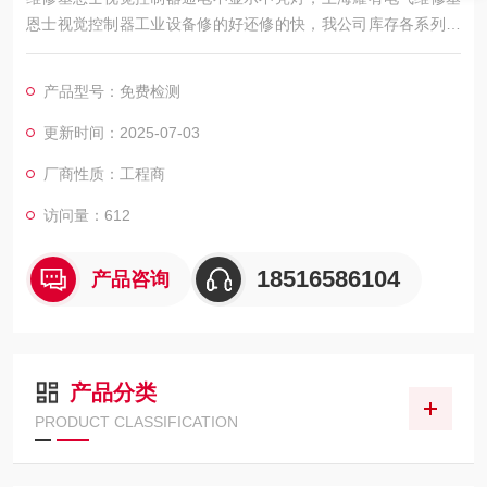
恩士视觉控制器工业设备修的好还修的快，我公司库存各系列基
恩士配件及维修所需配件，模块，电容，芯片等核心配件都是原
厂，修好不易坏，很多修好用到报废都有。如果需要维修可以发
产品型号：免费检测
给我公司处理，另外公司基恩士模拟测试平台等在线测速仪都齐
全，在加上基恩士维修团队，可以确保基恩士视觉控制器维修成
更新时间：2025-07-03
功率，公司以合理的价格、良好的信誉，已得到同行及基恩士用
厂商性质：工程商
户的认可
访问量：612
18516586104
产品咨询
产品分类
PRODUCT CLASSIFICATION