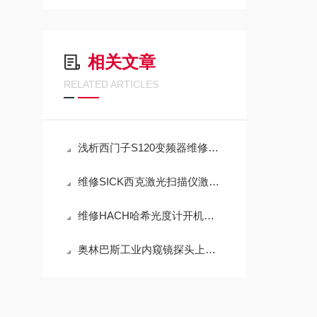
相关文章
RELATED ARTICLES
浅析西门子S120变频器维修原理！
维修SICK西克激光扫描仪激光雷达常见故障修理方法
维修HACH哈希光度计开机报错33-18（常年修此故障）
奥林巴斯工业内窥镜探头上下左右没反应维修解决方法