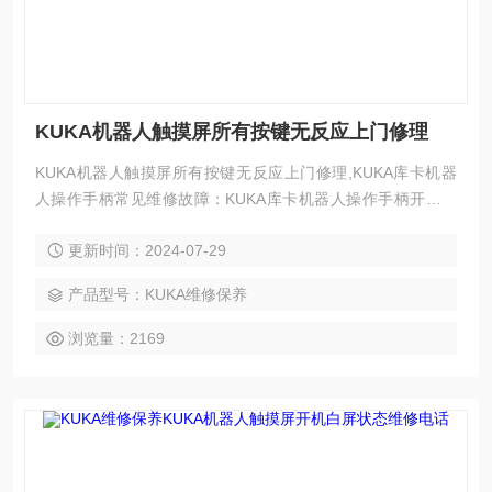
KUKA机器人触摸屏所有按键无反应上门修理
KUKA机器人触摸屏所有按键无反应上门修理,KUKA库卡机器
人操作手柄常见维修故障：KUKA库卡机器人操作手柄开机进
不去系统维修，KUKA库卡机器人操作手柄菜单不显示维修，K
更新时间：2024-07-29
UKA库卡机器人操作手柄屏幕失灵，触摸无反应维修，KUKA
机器人操作手柄反复重启维修，KUKA机器人操作手柄开机黑
产品型号：KUKA维修保养
屏无显示维修，开机显示白屏维修，按键失效维修或者不灵维
修，急停按键失效或者不灵维修，操作手柄卡死维修,失灵*不
浏览量：2169