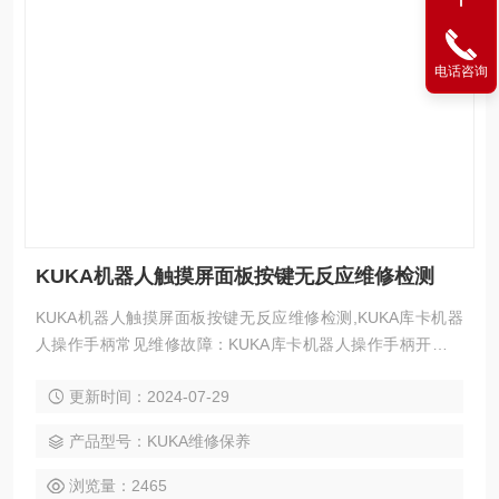
电话咨询
KUKA机器人触摸屏面板按键无反应维修检测
KUKA机器人触摸屏面板按键无反应维修检测,KUKA库卡机器
人操作手柄常见维修故障：KUKA库卡机器人操作手柄开机进
不去系统维修，KUKA库卡机器人操作手柄菜单不显示维修，K
更新时间：2024-07-29
UKA库卡机器人操作手柄屏幕失灵，触摸无反应维修，KUKA
机器人操作手柄反复重启维修，KUKA机器人操作手柄开机黑
产品型号：KUKA维修保养
屏无显示维修，开机显示白屏维修，按键失效维修或者不灵维
修，急停按键失效或者不灵维修，操作手柄卡死维修,失灵*不
浏览量：2465