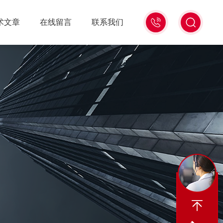
18516586104
术文章
在线留言
联系我们
微
信
同
号