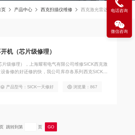
首页
产品中心
西克扫描仪维修
西克激光雷达维修
电话咨询
微信咨询
不开机（芯片级修理）
芯片级修理），上海耀宥电气有限公司维修SICK西克激
工业设备修的好还修的快，我公司库存各系列西克SICK配
，芯片等核心配件都是原厂，修好不易坏，很多修好用
给我公司处理，另外公司西克SICK激光雷达模拟测试
产品型号：SICK一天修好
浏览量：867
西克SICK激光雷达维修团队，可以确保激光雷
 末页 跳转到第
页